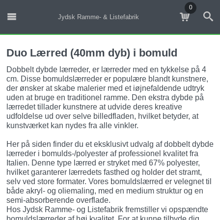
0
Jydsk Ramme- & Listefabrik
Duo Lærred (40mm dyb) i bomuld
Dobbelt dybde lærreder, er lærreder med en tykkelse på 4
cm. Disse bomuldslærreder er populære blandt kunstnere,
der ønsker at skabe malerier med et iøjnefaldende udtryk
uden at bruge en traditionel ramme. Den ekstra dybde på
lærredet tillader kunstnere at udvide deres kreative
udfoldelse ud over selve billedfladen, hvilket betyder, at
kunstværket kan nydes fra alle vinkler.
Her på siden finder du et eksklusivt udvalg af dobbelt dybde
lærreder i bomulds-/polyester af professionel kvalitet fra
Italien. Denne type lærred er stryket med 67% polyester,
hvilket garanterer lærredets fasthed og holder det stramt,
selv ved store formater. Vores bomuldslærred er velegnet til
både akryl- og oliemaling, med en medium struktur og en
semi-absorberende overflade.
Hos Jydsk Ramme- og Listefabrik fremstiller vi opspændte
bomuldslærreder af høj kvalitet. For at kunne tilbyde dig