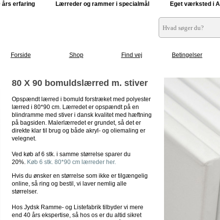
0 års erfaring Lærreder og rammer i specialmål E
get værksted i 
Forside
Shop
Find vej
Betingelser
80 X 90 bomuldslærred m. stiver
Opspændt lærred i bomuld forstræket med polyester
lærred i 80*90 cm. Lærredet er opspændt på en
blindramme med stiver i dansk kvalitet med hæftning
på bagsiden. Malerlærredet er grundet, så det er
direkte klar til brug og både akryl- og oliemaling er
velegnet.
Ved køb af 6 stk. i samme størrelse sparer du
20%.
Køb 6 stk. 80*90 cm lærreder her.
Hvis du ønsker en størrelse som ikke er tilgængelig
online, så ring og bestil, vi laver nemlig alle
størrelser.
Hos Jydsk Ramme- og Listefabrik tilbyder vi mere
end 40 års ekspertise, så hos os er du altid sikret