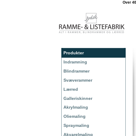
Over 4
Produkter
Indramning
Blindrammer
Svæverammer
Lærred
Galleriskinner
Akrylmaling
Oliemaling
Spraymaling
Akvarelmaling