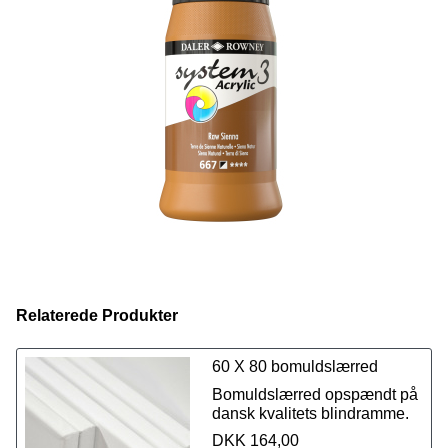
opnå akvarelligende effekter. System3 Original
akrylmaling har fremragende vedhæftning og kan
anvendes på de fleste overflader.
Relaterede Produkter
60 X 80 bomuldslærred
Bomuldslærred opspændt på
dansk kvalitets blindramme.
DKK 164,00