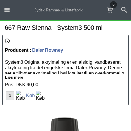
0
Jydsk Ramme- & Listefabrik
667 Raw Sienna - System3 500 ml
Producent :
Daler Rowney
System3 Original akrylmaling er en alsidig, vandbaseret
akrylmaling fra det engelske firma Daler-Rowney. Denne
serie tilbyder akrylmaling i høj kvalitet til en overkommelig
Læs mere
pris. Farverne er fremstillet med bæredygtige pigmenter i
høj koncentration, hvilket sikrer god lysægthed og god
Pris: DKK 90,00
dækkeevne. System3 Original akrylmaling kan fortyndes
Køb
med vand, forskellige
akrylmedier
eller bruges direkte fra
tuben. Malingen tørrer relativt hurtigt og bliver vandfast.
System3 Original akrylmaling er velegnede til forskellige
underlag såsom
malerlærred
, akrylmalingspapir samt
akvarelpapir. Ved fortynding med meget vand kan man