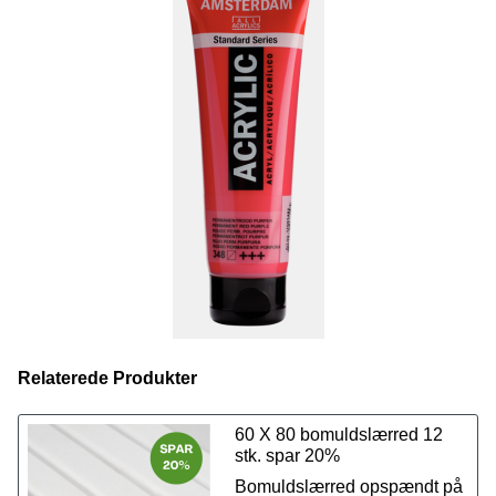
serien, også
spraymalingen
. Farvekoderne er ens på
tværs af de forskellige produkter, så du kan udforske dine
kreative evner ved at bruge forskellige teknikker, samtidig
med at du kan anvende præcis de samme farver fra
produkt til produkt.
Vi tilbyder et udvalg på 70 fantastiske farver i størrelsen
120 ml. Du har også mulighed for at købe
Amsterdam
Standard akrylmaling i 500 ml lige her.
Relaterede Produkter
60 X 80 bomuldslærred 12
stk. spar 20%
Bomuldslærred opspændt på