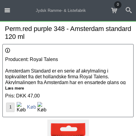
0
Jydsk Ramme- & Listefabrik
Perm.red purple 348 - Amsterdam standard
120 ml
Producent: Royal Talens
Amsterdam Standard er en serie af akrylmaling i
topkvalitet fra det hollandske firma Royal Talens.
Akrylmalingen fra Amsterdam har en ensartede glans og
er eksterm holdbar og fleksibel, hvilket gør malingen ideel
Læs mere
til brug på flere overflader. Akrylmalingen kan fortyndes
Pris: DKK 47,00
med vand eller andre
malermidler
. Amsterdam Standard er
Køb
næsten helt lugtfri, hvilket gør den behagelig at arbejde
med.
Det unikke ved Amsterdam Standard serien er, at den let
kan kombineres med de andre akryl farver fra Amsterdam