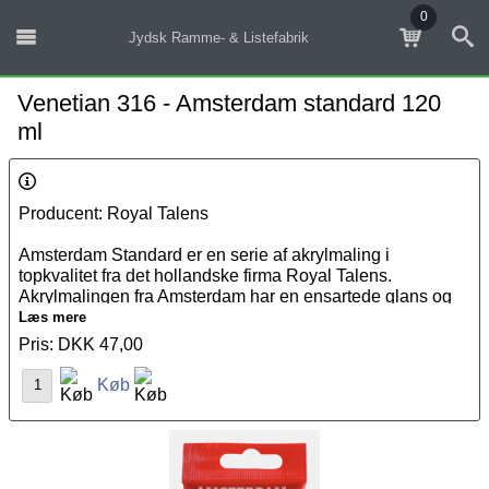
0
Jydsk Ramme- & Listefabrik
Venetian 316 - Amsterdam standard 120
ml
Producent: Royal Talens
Amsterdam Standard er en serie af akrylmaling i
topkvalitet fra det hollandske firma Royal Talens.
Akrylmalingen fra Amsterdam har en ensartede glans og
er eksterm holdbar og fleksibel, hvilket gør malingen ideel
Læs mere
til brug på flere overflader. Akrylmalingen kan fortyndes
Pris: DKK 47,00
med vand eller andre
malermidler
. Amsterdam Standard er
Køb
næsten helt lugtfri, hvilket gør den behagelig at arbejde
med.
Det unikke ved Amsterdam Standard serien er, at den let
kan kombineres med de andre akryl farver fra Amsterdam