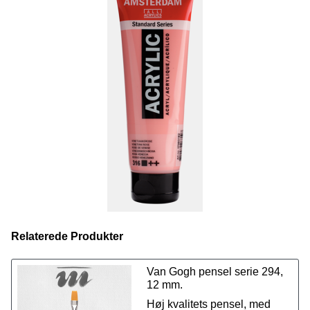
serien, også
spraymalingen
. Farvekoderne er ens på
tværs af de forskellige produkter, så du kan udforske dine
kreative evner ved at bruge forskellige teknikker, samtidig
med at du kan anvende præcis de samme farver fra
produkt til produkt.
Vi tilbyder et udvalg på 70 fantastiske farver i størrelsen
120 ml. Du har også mulighed for at købe
Amsterdam
Standard akrylmaling i 500 ml lige her.
Relaterede Produkter
Van Gogh pensel serie 294,
12 mm.
Høj kvalitets pensel, med