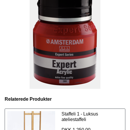
Amsterdam ekspert serien, kan ligesom de resterende
Amsterdam serier blandes med vand og
andre
malermidler
.
Vælg mellem 40 fantastisk farver i størrelsen 400 ml,
eller
se vores sortiment af 70 farver i 150 ml lige her.
Relaterede Produkter
Staffeli 1 - Luksus
ateliestaffeli
DKK 1.250,00