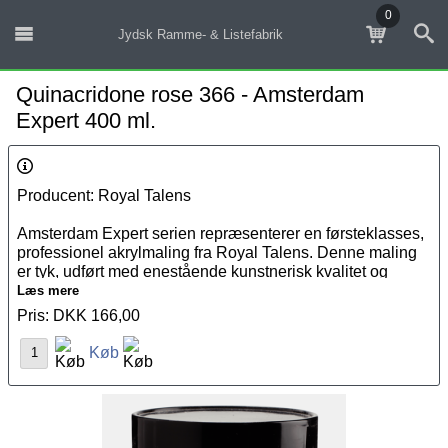
0
Jydsk Ramme- & Listefabrik
Quinacridone rose 366 - Amsterdam
Expert 400 ml.
Producent: Royal Talens
Amsterdam Expert serien repræsenterer en førsteklasses,
professionel akrylmaling fra Royal Talens. Denne maling
er tyk, udført med enestående kunstnerisk kvalitet og
fremstillet med ekspertise samt de fineste råmaterialer.
Læs mere
Amsterdam Expert serien kan benyttes på stort set enhver
Pris: DKK 166,00
let porøs overflade, inklusiv
lærred
, papir, pap, træ, sten og
Køb
cement.
Når du søger efter den bedste kvalitet inden for
akrylmaling, er Amsterdam Expert serien et sikkert valg.
Serien er fremstillet med høje koncentrationer af
pigermener med de højeste grader af lysægthed.