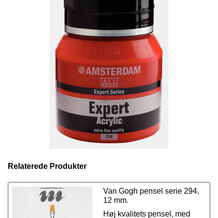
Amsterdam ekspert serien, kan ligesom de resterende
Amsterdam serier blandes med vand og
andre
malermidler
.
Vælg mellem 40 fantastisk farver i størrelsen 400 ml,
eller
se vores sortiment af 70 farver i 150 ml lige her.
Relaterede Produkter
Van Gogh pensel serie 294,
12 mm.
Høj kvalitets pensel, med