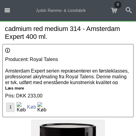
0
Jydsk Ramme- & Listefabrik
cadmium red medium 314 - Amsterdam
Expert 400 ml.
Producent: Royal Talens
Amsterdam Expert serien repræsenterer en førsteklasses,
professionel akrylmaling fra Royal Talens. Denne maling
er tyk, udført med enestående kunstnerisk kvalitet og
fremstillet med ekspertise samt de fineste råmaterialer.
Læs mere
Amsterdam Expert serien kan benyttes på stort set enhver
Pris: DKK 233,00
let porøs overflade, inklusiv
lærred
, papir, pap, træ, sten og
Køb
cement.
Når du søger efter den bedste kvalitet inden for
akrylmaling, er Amsterdam Expert serien et sikkert valg.
Serien er fremstillet med høje koncentrationer af
pigermener med de højeste grader af lysægthed.