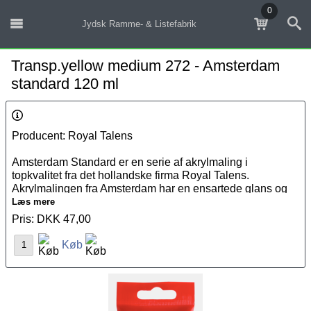
0
Jydsk Ramme- & Listefabrik
Transp.yellow medium 272 - Amsterdam
standard 120 ml
Producent: Royal Talens
Amsterdam Standard er en serie af akrylmaling i
topkvalitet fra det hollandske firma Royal Talens.
Akrylmalingen fra Amsterdam har en ensartede glans og
er eksterm holdbar og fleksibel, hvilket gør malingen ideel
Læs mere
til brug på flere overflader. Akrylmalingen kan fortyndes
Pris: DKK 47,00
med vand eller andre
malermidler
. Amsterdam Standard er
Køb
næsten helt lugtfri, hvilket gør den behagelig at arbejde
med.
Det unikke ved Amsterdam Standard serien er, at den let
kan kombineres med de andre akryl farver fra Amsterdam