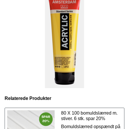
serien, også
spraymalingen
. Farvekoderne er ens på
tværs af de forskellige produkter, så du kan udforske dine
kreative evner ved at bruge forskellige teknikker, samtidig
med at du kan anvende præcis de samme farver fra
produkt til produkt.
Vi tilbyder et udvalg på 70 fantastiske farver i størrelsen
120 ml. Du har også mulighed for at købe
Amsterdam
Standard akrylmaling i 500 ml lige her.
Relaterede Produkter
80 X 100 bomuldslærred m.
stiver. 6 stk. spar 20%
Bomuldslærred opspændt på