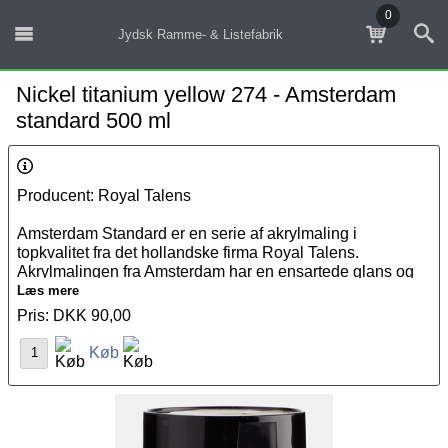
0
Jydsk Ramme- & Listefabrik
Nickel titanium yellow 274 - Amsterdam
standard 500 ml
Producent: Royal Talens
Amsterdam Standard er en serie af akrylmaling i
topkvalitet fra det hollandske firma Royal Talens.
Akrylmalingen fra Amsterdam har en ensartede glans og
er eksterm holdbar og fleksibel, hvilket gør malingen ideel
Læs mere
til brug på flere overflader. Akrylmalingen kan fortyndes
Pris: DKK 90,00
med vand eller andre
malermidler
. Amsterdam Standard er
Køb
næsten helt lugtfri, hvilket gør den behagelig at arbejde
med.
Det unikke ved Amsterdam Standard serien er, at den let
kan kombineres med de andre akryl farver fra Amsterdam