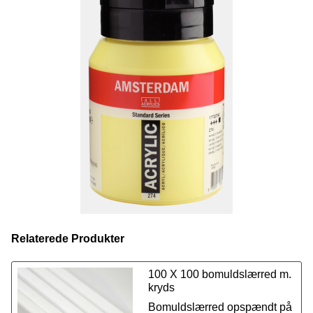
serien, også
spraymalingen
. Farvekoderne er ens på
tværs af de forskellige produkter, så du kan udforske dine
kreative evner ved at bruge forskellige teknikker, samtidig
med at du kan anvende præcis de samme farver fra
produkt til produkt.
Vi tilbyder et udvalg på 50 fantastiske farver i størrelsen
500 ml.
Se også vores udvalg på 70 fantastisk farver i
størrelsen 120 ml lige her.
Relaterede Produkter
100 X 100 bomuldslærred m.
kryds
Bomuldslærred opspændt på