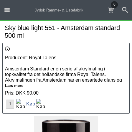
0
Jydsk Ramme- & Listefabrik
Sky blue light 551 - Amsterdam standard
500 ml
Producent: Royal Talens
Amsterdam Standard er en serie af akrylmaling i
topkvalitet fra det hollandske firma Royal Talens.
Akrylmalingen fra Amsterdam har en ensartede glans og
er eksterm holdbar og fleksibel, hvilket gør malingen ideel
Læs mere
til brug på flere overflader. Akrylmalingen kan fortyndes
Pris: DKK 90,00
med vand eller andre
malermidler
. Amsterdam Standard er
Køb
næsten helt lugtfri, hvilket gør den behagelig at arbejde
med.
Det unikke ved Amsterdam Standard serien er, at den let
kan kombineres med de andre akryl farver fra Amsterdam