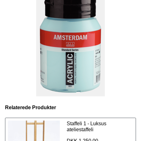
serien, også
spraymalingen
. Farvekoderne er ens på
tværs af de forskellige produkter, så du kan udforske dine
kreative evner ved at bruge forskellige teknikker, samtidig
med at du kan anvende præcis de samme farver fra
produkt til produkt.
Vi tilbyder et udvalg på 50 fantastiske farver i størrelsen
500 ml.
Se også vores udvalg på 70 fantastisk farver i
størrelsen 120 ml lige her.
Relaterede Produkter
Staffeli 1 - Luksus
ateliestaffeli
DKK 1.250,00