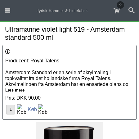
0
Jydsk Ramme- & Listefabrik
Ultramarine violet light 519 - Amsterdam
standard 500 ml
Producent: Royal Talens
Amsterdam Standard er en serie af akrylmaling i
topkvalitet fra det hollandske firma Royal Talens.
Akrylmalingen fra Amsterdam har en ensartede glans og
er eksterm holdbar og fleksibel, hvilket gør malingen ideel
Læs mere
til brug på flere overflader. Akrylmalingen kan fortyndes
Pris: DKK 90,00
med vand eller andre
malermidler
. Amsterdam Standard er
Køb
næsten helt lugtfri, hvilket gør den behagelig at arbejde
med.
Det unikke ved Amsterdam Standard serien er, at den let
kan kombineres med de andre akryl farver fra Amsterdam