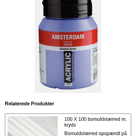
serien, også
spraymalingen
. Farvekoderne er ens på
tværs af de forskellige produkter, så du kan udforske dine
kreative evner ved at bruge forskellige teknikker, samtidig
med at du kan anvende præcis de samme farver fra
produkt til produkt.
Vi tilbyder et udvalg på 50 fantastiske farver i størrelsen
500 ml.
Se også vores udvalg på 70 fantastisk farver i
størrelsen 120 ml lige her.
Relaterede Produkter
100 X 100 bomuldslærred m.
kryds
Bomuldslærred opspændt på