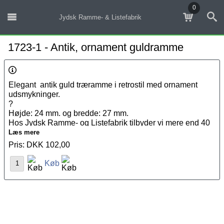
0
Jydsk Ramme- & Listefabrik
1723-1 - Antik, ornament guldramme
Elegant antik guld træramme i retrostil med ornament
udsmykninger.
?
Højde: 24 mm. og bredde: 27 mm.
Hos Jydsk Ramme- og Listefabrik tilbyder vi mere end 40
års ekspertise inden for professionel indramning. Vi sætter
Læs mere
fokus på kvalitet og enestående håndværk, hvilket tydeligt
Pris: DKK 102,00
afspejles i vores indramningsproces.
Køb
Vores værksted og butik er beliggende midt på
Frederiksbjerg i Aarhus C, hvor vi specialiserer os i
indramning af forskellige typer kunstværker, herunder
malerier, fotografier, plakater, tekstiler og meget mere.
For at opnå det optimale resultat for dit billede er det