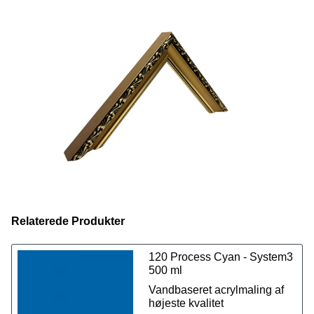
afgørende af vælge professionel indramning. Vi anvender
kun de fineste materialer og robuste træsorter for at sikre
den højeste kvalitet til dig.
Læs mere om vores indramning
her.
Vi tilbyder kvantumrabat, lister assorteret: 50 m. 5 %, 100
m. 7 % og 200 m. 10 %.
OBS. prisen er pr. meter i hele længder.
Relaterede Produkter
120 Process Cyan - System3
500 ml
Vandbaseret acrylmaling af
højeste kvalitet