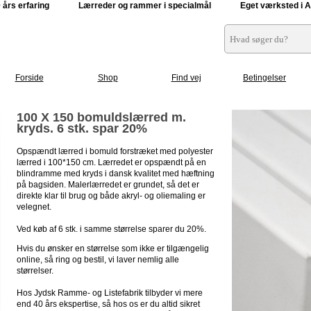
0 års erfaring Lærreder og rammer i specialmål E
get værksted i 
Forside
Shop
Find vej
Betingelser
100 X 150 bomuldslærred m.
kryds. 6 stk. spar 20%
Opspændt lærred i bomuld forstræket med polyester
lærred i 100*150 cm. Lærredet er opspændt på en
blindramme med kryds i dansk kvalitet med hæftning
på bagsiden. Malerlærredet er grundet, så det er
direkte klar til brug og både akryl- og oliemaling er
velegnet.
Ved køb af 6 stk. i samme størrelse sparer du 20%.
Hvis du ønsker en størrelse som ikke er tilgængelig
online, så ring og bestil, vi laver nemlig alle
størrelser.
Hos Jydsk Ramme- og Listefabrik tilbyder vi mere
end 40 års ekspertise, så hos os er du altid sikret