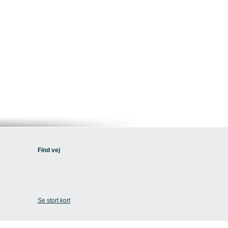
Find vej
Se stort kort