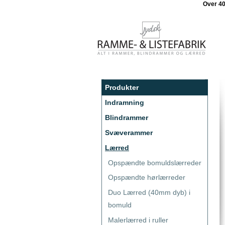
Over 4
Produkter
Indramning
Blindrammer
Svæverammer
Lærred
Opspændte bomuldslærreder
Opspændte hørlærreder
Duo Lærred (40mm dyb) i
bomuld
Malerlærred i ruller