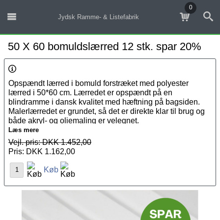
0
Jydsk Ramme- & Listefabrik
50 X 60 bomuldslærred 12 stk. spar 20%
Opspændt lærred i bomuld forstræket med polyester
lærred i 50*60 cm. Lærredet er opspændt på en
blindramme i dansk kvalitet med hæftning på bagsiden.
Malerlærredet er grundet, så det er direkte klar til brug og
både akryl- og oliemaling er velegnet.
Læs mere
Ved køb af 12 stk. i samme størrelse sparer du 20%.
Vejl. pris: DKK 1.452,00
Hvis du ønsker en størrelse som ikke er tilgængelig
Pris: DKK 1.162,00
online, så ring og bestil, vi laver nemlig alle størrelser.
Køb
Hos Jydsk Ramme- og Listefabrik tilbyder vi mere end 40
års ekspertise, så hos os er du altid sikret produkter i
højeste kvalitet, produceret på vores eget værksted i
Aarhus C.
.