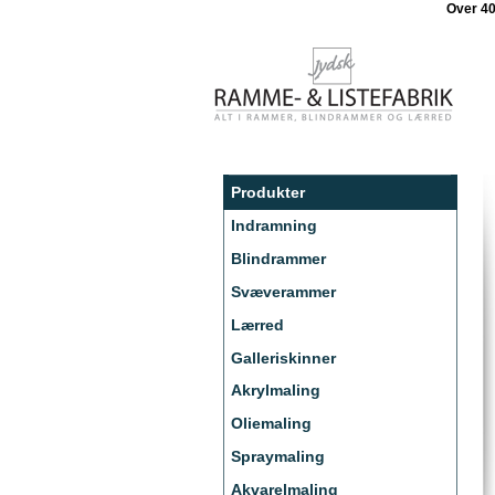
Over 4
Produkter
Indramning
Blindrammer
Svæverammer
Lærred
Galleriskinner
Akrylmaling
Oliemaling
Spraymaling
Akvarelmaling