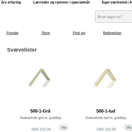
0 års erfaring Lærreder og rammer i specialmål E
get værksted i 
Forside
Shop
Find vej
Betingelser
Svævelister
500-1-Grå
500-1-lud
Svæveliste grå m. guldtop
Svæveliste lud m. guldtop
Vis
Vis
DKK 102,00
DKK 102,00