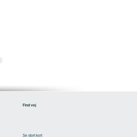
Find vej
Se stort kort