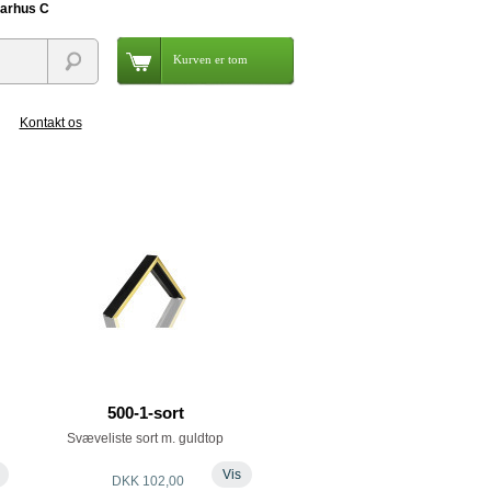
Aarhus C
Kurven er tom
Kontakt os
500-1-sort
Svæveliste sort m. guldtop
Vis
DKK 102,00