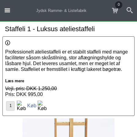
0
Jydsk Ramme- & Listefabrik
Staffeli 1 - Luksus ateliestaffeli
Professionelt ateliestaffeli er et stabilt staffeli med mange
faciliteter såsom skråstilning, stor aflægningshylde og
låsbare hjul. Det leveres usamlet, men er meget let af
samle. Staffeliet er fremstillet i kraftigt lakeret bøgetræ.
Max billedhøjde: 122 cm.
Læs mere
Højde min: 176 cm.
Vejl. pris: DKK 1.250,00
Højde max: 245 cm.
Pris: DKK 995,00
Grundstørrelse: 60*56 cm.
Køb