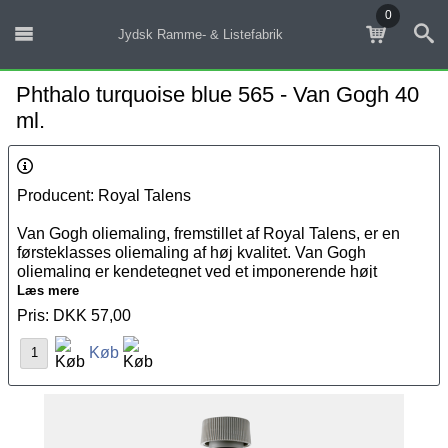
0
Jydsk Ramme- & Listefabrik
Phthalo turquoise blue 565 - Van Gogh 40
ml.
Producent: Royal Talens
Van Gogh oliemaling, fremstillet af Royal Talens, er en
førsteklasses oliemaling af høj kvalitet. Van Gogh
oliemaling er kendetegnet ved et imponerende højt
pigmentniveau med dybe og intense farver. Vi tilbyder et
Læs mere
sortiment af 66 fantastisk farver, og derved er du sikret et
Pris: DKK 57,00
bredt udvalg og farver til netop dig behov.
Køb
Van Gogh oliemaling imponerer med sin ensartede glans
og er ekstermt lysægte i op til 200 år, hvilket gør den til et
pålideligt valg for kunstnere, der ønsker varige og
strålende værker.