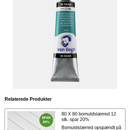
Alle farver kan blandes indbyrdes.
Størrelse: 40 ml.
Relaterede Produkter
80 X 80 bomuldslærred 12
stk. spar 20%
Bomuldslærred opspændt på